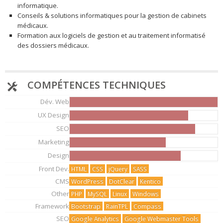
informatique.
Conseils & solutions informatiques pour la gestion de cabinets
médicaux.
Formation aux logiciels de gestion et au traitement informatisé
des dossiers médicaux.
COMPÉTENCES TECHNIQUES
Dév. Web
UX Design
SEO
Marketing
Design
Front Dev.
HTML
CSS
jQuery
SASS
CMS
WordPress
DotClear
Kentico
Other
PHP
MySQL
Linux
Windows
Framework
Bootstrap
RainTPL
Compass
SEO
Google Analytics
Google Webmaster Tools