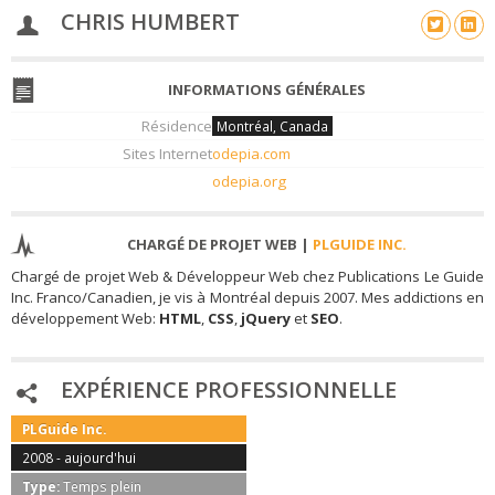
CHRIS HUMBERT
INFORMATIONS GÉNÉRALES
Résidence
Montréal, Canada
Sites Internet
odepia.com
odepia.org
CHARGÉ DE PROJET WEB |
PLGUIDE INC.
Chargé de projet Web & Développeur Web chez Publications Le Guide
Inc. Franco/Canadien, je vis à Montréal depuis 2007. Mes addictions en
développement Web:
HTML
,
CSS
,
jQuery
et
SEO
.
EXPÉRIENCE PROFESSIONNELLE
PLGuide Inc.
2008 - aujourd'hui
Type:
Temps plein